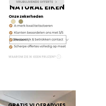
VRIJBLIJVENDE OFFERTE
NATURAL EIKEN
Kleur
*
Onze zekerheden
A-merk kwaliteitsvloeren
Type PVC
*
Klanten beoordelen ons met 5/5
Persoonlijk & betrokken contact
Scherpe offertes volledig op maat
I'm a product description. I'm 
WAAROM ZIE IK GEEN PRIJZEN?
a great place to add more 
details about your product 
such as sizing, material, care 
instructions and cleaning 
instructions.
GRATIS VLOERADVIES