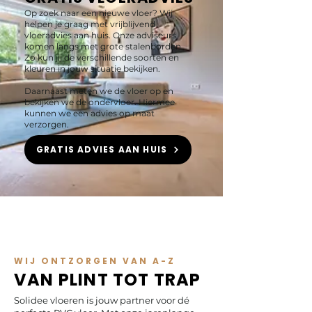
Op zoek naar een nieuwe vloer? Wij
helpen je graag met vrijblijvend
vloeradvies aan huis. Onze adviseurs
komen langs met grote stalenborden.
Zo kun jij de verschillende soorten en
kleuren in jouw situatie bekijken.
Daarnaast meten we de vloer op en
bekijken we de ondervloer. Hiermee
kunnen we een advies op maat
verzorgen.
GRATIS ADVIES AAN HUIS
WIJ ONTZORGEN VAN A-Z
VAN PLINT TOT TRAP
Solidee vloeren is jouw partner voor dé