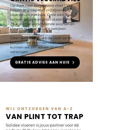
Op zoek naar een nieuwe vloer? Wij
helpen je graag met vrijblijvend
vloeradvies aan huis. Onze adviseurs
komen langs met grote stalenborden.
Zo kun jij de verschillende soorten en
kleuren in jouw situatie bekijken.
Daarnaast meten we de vloer op en
bekijken we de ondervloer. Hiermee
kunnen we een advies op maat
verzorgen.
GRATIS ADVIES AAN HUIS
WIJ ONTZORGEN VAN A-Z
VAN PLINT TOT TRAP
Solidee vloeren is jouw partner voor dé