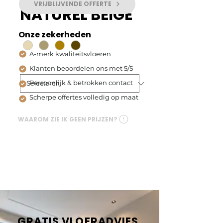
VRIJBLIJVENDE OFFERTE
NATUREL BEIGE
Kleur
*
Onze zekerheden
A-merk kwaliteitsvloeren
Type PVC
*
Klanten beoordelen ons met 5/5
Persoonlijk & betrokken contact
Scherpe offertes volledig op maat
I'm a product description. I'm 
WAAROM ZIE IK GEEN PRIJZEN?
a great place to add more 
details about your product 
such as sizing, material, care 
instructions and cleaning 
instructions.
GRATIS VLOERADVIES