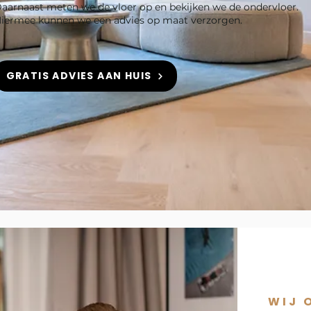
aarnaast meten we de vloer op en bekijken we de ondervloer.
iermee kunnen we een advies op maat verzorgen.
GRATIS ADVIES AAN HUIS
WIJ 