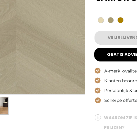
Γ
Kleur
*
Type PVC
*
VRIJBLIJVEN
Selecteren
GRATIS ADVIE
A-merk kwalite
Klanten beoord
Persoonlijk & 
Scherpe offert
WAAROM ZIE I
'm a great place to add more 
PRIJZEN?
ch as sizing, material, care 
structions.