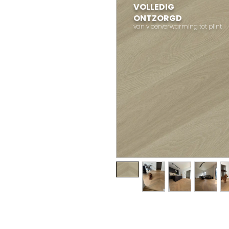
VOLLEDIG
ONTZORGD
van vloerverwarming tot plint
I'm a product description. I
details about your product su
instructions and cleaning in