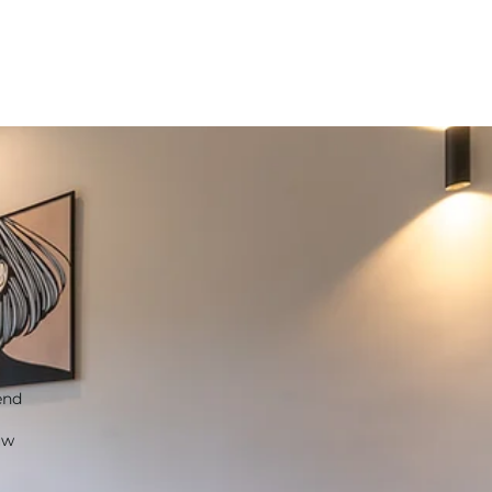
S
end
uw