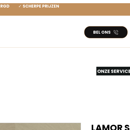
ZORGD ✓ SCHERPE PRIJZEN
BEL ONS
TEN PVC
INSPIRATIE
More...
ONZE SERVIC
LAMOR S