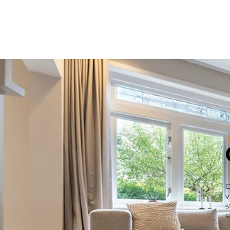
O
v
s
s