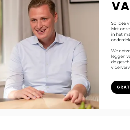
VA
Solidee v
Met onze 
in het ma
onderdel
We ontzor
leggen va
de gesch
vloerver
GRAT