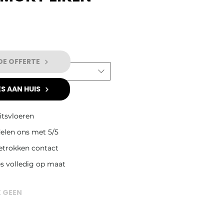
DE OFFERTE
S AAN HUIS
itsvloeren
elen ons met 5/5
betrokken contact
es volledig op maat
K GEEN