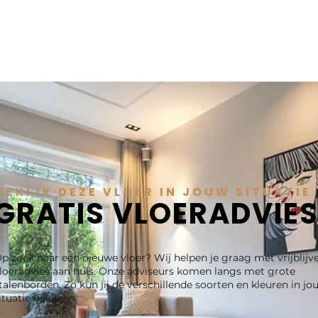
BEKIJK DEZE VLOER IN JOUW SITUATIE
GRATIS VLOERADVIE
p zoek naar een nieuwe vloer? Wij helpen je graag met vrijblijv
loeradvies aan huis. Onze adviseurs komen langs met grote
talenborden. Zo kun jij de verschillende soorten en kleuren in jo
ituatie bekijken.