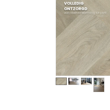
VOLLEDIG
ONTZORGD
van vloerverwarming tot plint
I'm a product description. I
details about your product su
instructions and cleaning in