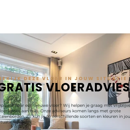
BEKIJK DEZE VLOER IN JOUW SITUATIE
GRATIS VLOERADVIE
p zoek naar een nieuwe vloer? Wij helpen je graag met vrijblijv
loeradvies aan huis. Onze adviseurs komen langs met grote
talenborden. Zo kun jij de verschillende soorten en kleuren in jo
ituatie bekijken.