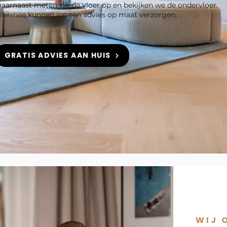
aarnaast meten we de vloer op en bekijken we de ondervloer.
iermee kunnen we een advies op maat verzorgen.
GRATIS ADVIES AAN HUIS
WIJ 