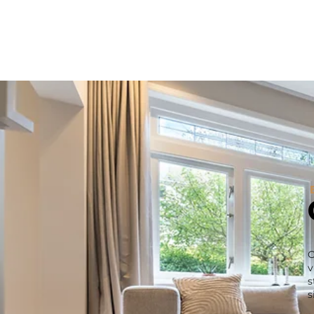
O
v
s
s