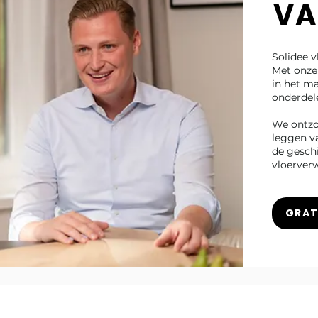
VA
Solidee v
Met onze 
in het ma
onderdel
We ontzor
leggen va
de gesch
vloerver
GRAT