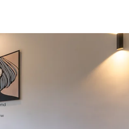
S
end
uw