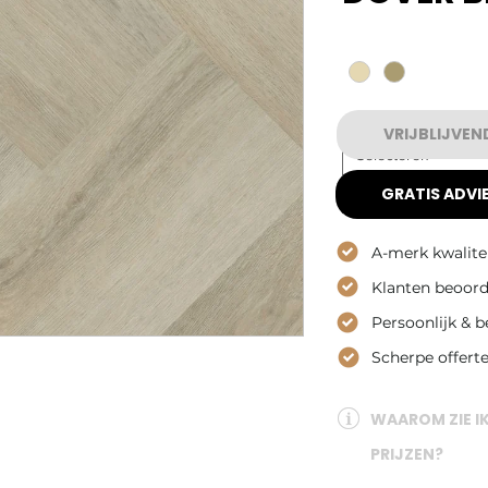
Γ
Kleur
*
Type PVC
*
VRIJBLIJVEN
Selecteren
GRATIS ADVIE
A-merk kwalite
Klanten beoord
Persoonlijk & 
Scherpe offert
WAAROM ZIE I
'm a great place to add more 
PRIJZEN?
ch as sizing, material, care 
structions.