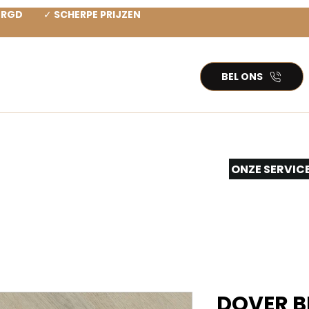
ZORGD ✓ SCHERPE PRIJZEN
BEL ONS
TEN PVC
INSPIRATIE
More...
ONZE SERVIC
DOVER BE