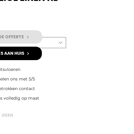
DE OFFERTE
S AAN HUIS
itsvloeren
elen ons met 5/5
betrokken contact
es volledig op maat
K GEEN