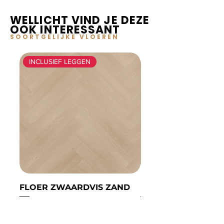
WELLICHT VIND JE DEZE
OOK INTERESSANT
SOORTGELIJKE VLOEREN
INCLUSIEF LEGGEN
FLOER ZWAARDVIS ZAND
FLOER ZWAARDVIS