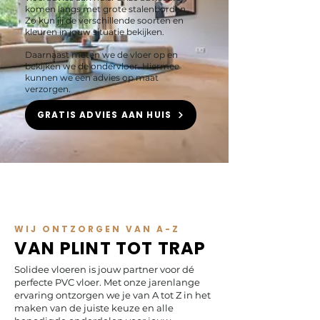
komen langs met grote stalenborden.
Zo kun jij de verschillende soorten en
kleuren in jouw situatie bekijken.
Daarnaast meten we de vloer op en
bekijken we de ondervloer. Hiermee
kunnen we een advies op maat
verzorgen.
GRATIS ADVIES AAN HUIS
WIJ ONTZORGEN VAN A-Z
VAN PLINT TOT TRAP
Solidee vloeren is jouw partner voor dé
perfecte PVC vloer. Met onze jarenlange
ervaring ontzorgen we je van A tot Z in het
maken van de juiste keuze en alle