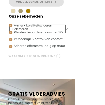
VRIJBLIJVENDE OFFERTE
Kleur
*
Onze zekerheden
Type PVC
*
A-merk kwaliteitsvloeren
Klanten beoordelen ons met 5/5
Persoonlijk & betrokken contact
I'm a product description. I'm 
Scherpe offertes volledig op maat
a great place to add more 
details about your product 
WAAROM ZIE IK GEEN PRIJZEN?
such as sizing, material, care 
instructions and cleaning 
instructions.
GRATIS VLOERADVIES
Op zoek naar een nieuwe vloer? Wij
helpen je graag met vrijblijvend