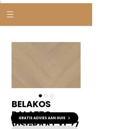
;
BELAKOS
PALAZZO
GRATIS ADVIES AAN HUIS
VISGRAAT XL 77