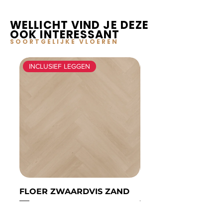
WELLICHT VIND JE DEZE
OOK INTERESSANT
SOORTGELIJKE VLOEREN
INCLUSIEF LEGGEN
FLOER ZWAARDVIS ZAND
FLOER ZWAARDVIS