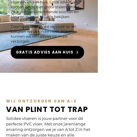
vloeradvies aan huis. Onze adviseurs
komen langs met grote stalenborden.
Zo kun jij de verschillende soorten en
kleuren in jouw situatie bekijken.
Daarnaast meten we de vloer op en
bekijken we de ondervloer. Hiermee
kunnen we een advies op maat
verzorgen.
GRATIS ADVIES AAN HUIS
WIJ ONTZORGEN VAN A-Z
VAN PLINT TOT TRAP
Solidee vloeren is jouw partner voor dé
perfecte PVC vloer. Met onze jarenlange
ervaring ontzorgen we je van A tot Z in het
maken van de juiste keuze en alle