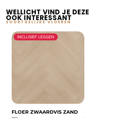
WELLICHT VIND JE DEZE
OOK INTERESSANT
SOORTGELIJKE VLOEREN
INCLUSIEF LEGGEN
FLOER ZWAARDVIS ZAND
FLOER ZWAARDVIS