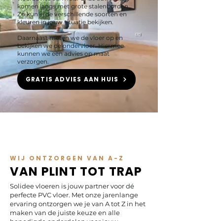
komen langs met grote stalenborden.
Zo kun jij de verschillende soorten en
kleuren in jouw situatie bekijken.
Daarnaast meten we de vloer op en
bekijken we de ondervloer. Hiermee
kunnen we een advies op maat
verzorgen.
GRATIS ADVIES AAN HUIS
WIJ ONTZORGEN VAN A-Z
VAN PLINT TOT TRAP
Solidee vloeren is jouw partner voor dé
perfecte PVC vloer. Met onze jarenlange
ervaring ontzorgen we je van A tot Z in het
maken van de juiste keuze en alle