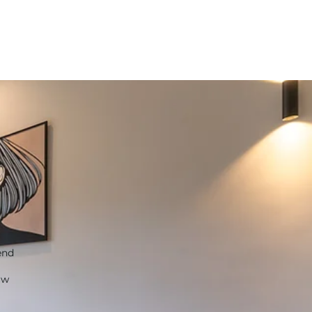
S
end
uw