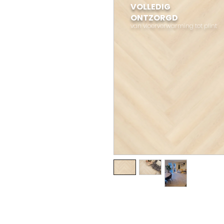
VOLLEDIG
ONTZORGD
van vloerverwarming tot plint