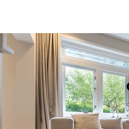
O
v
s
s