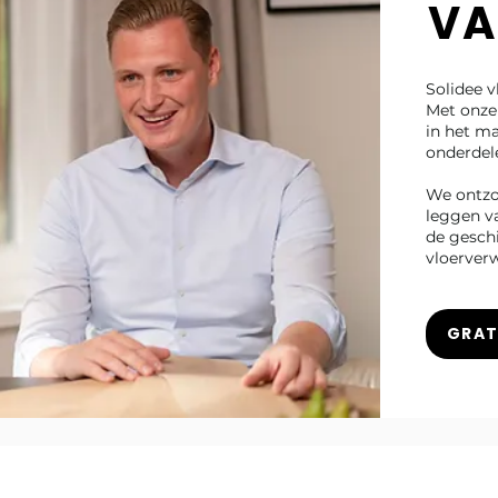
VA
Solidee v
Met onze 
in het ma
onderdel
We ontzor
leggen va
de gesch
vloerver
GRAT