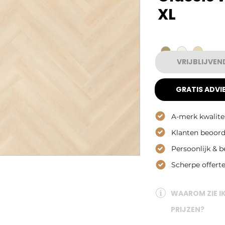
Γ
XL
Kleur
*
VRIJBLIJVEN
GRATIS ADVIE
A-merk kwalite
Klanten beoord
Persoonlijk & 
Scherpe offert
WAAROM ZIE I
PRIJZEN?