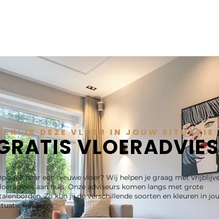
BEKIJK DEZE VLOER IN JOUW SITUATIE
GRATIS VLOERADVIE
p zoek naar een nieuwe vloer? Wij helpen je graag met vrijblijv
loeradvies aan huis. Onze adviseurs komen langs met grote
talenborden. Zo kun jij de verschillende soorten en kleuren in jo
ituatie bekijken.