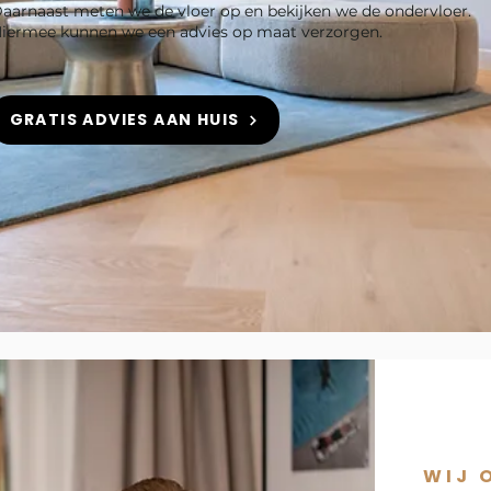
aarnaast meten we de vloer op en bekijken we de ondervloer.
iermee kunnen we een advies op maat verzorgen.
GRATIS ADVIES AAN HUIS
WIJ 