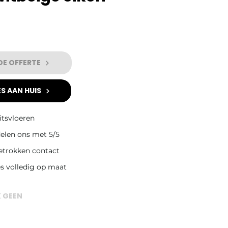
DE OFFERTE
S AAN HUIS
itsvloeren
elen ons met 5/5
betrokken contact
es volledig op maat
K GEEN