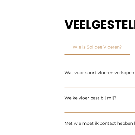
VEELGESTE
Wie is Solidee Vloeren?
Wat voor soort vloeren verkopen j
Ons assortiment bestaat alleen ui
beschikken we ook over een uitgebr
Welke vloer past bij mij?
Het kiezen van de juiste vloer kan
de vraag. Solidee vloeren maakt 
Met wie moet ik contact hebben 
staalvoorbeelden. Zo worden vlo
locatie komen zien we de ruimtes