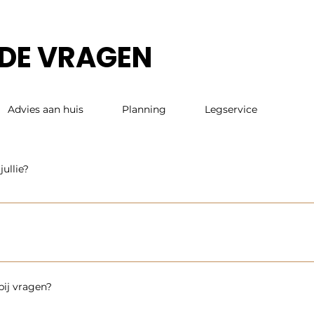
LDE VRAGEN
Advies aan huis
Planning
Legservice
ullie?
t A-merk PVC vloeren. Deze bestaan uitsluitend uit 0.55 toplaag
eide tapijt, tapijttegels en karpetten collectie.
 lastig zijn. Er zijn veel vloeren op de markt maar of ze in elke r
het voor haar klanten graag zo makkelijk mogelijk. Daarom geve
bij vragen?
eren niet beïnvloed door showroomlicht wat vaak een vertekend
, ondervloer en het licht waardoor we een goed advies kunnen g