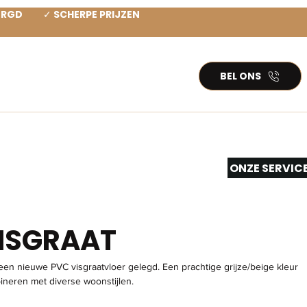
ZORGD ✓ SCHERPE PRIJZEN
BEL ONS
TEN PVC
INSPIRATIE
More...
ONZE SERVIC
ISGRAAT
n nieuwe PVC visgraatvloer gelegd. Een prachtige grijze/beige kleur 
bineren met diverse woonstijlen. 