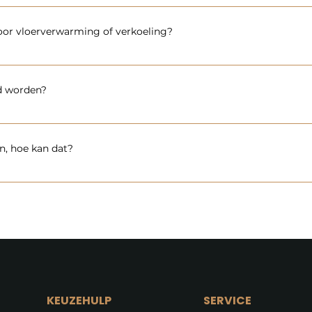
vloeradviseur die bij jou thuis is geweest blijft ook jouw contactp
ens kunnen we de ruimte opmeten met onze laserapparatuur.
waar we over praten. Dit contact gaat heel gemakkelijk via What
voor vloerverwarming of verkoeling?
t van polyvinylchloride, een soort kunststof die super geschikt
 uit jouw vloer en vloerverwarming en verkoeling.
d worden?
etaald worden nadat de vloer gelegd is.
n, hoe kan dat?
proberen wij altijd binnen één werkdag na de offerteaanvraag te 
lijvende offerte''. Wanneer je op deze knop klikt verschijnen er v
 maken van de juiste offerte. Daarnaast kun je via Whatsapp of 
n mocht snel moeten.
KEUZEHULP
SERVICE