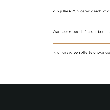
Wij houden van korte lijntjes. De 
andere technische aspecten. Tev
contact en weten ten alle tijden 
Zijn jullie PVC vloeren geschikt 
is maar net wat jij prettig vindt.
Ja zeker! PVC vloeren zijn gemaak
Hierdoor haal je extra rendement
Wanneer moet de factuur betaal
In de meeste gevallen mag deze b
Ik wil graag een offerte ontvange
Wij zitten er graag bovenop. Zo 
onze website staat de knop ''vrijb
informatie zijn we nodig voor het
prijsindicatie van ons ontvange